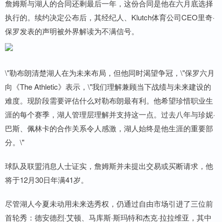
詹姆斯与湖人的合同还剩最后一年，这份合同是他在六月底选择
执行的。续约决定公布后，其经纪人、Klutch体育公司CEO里奇·
保罗发表的声明被外界解读为不满信号。
\"勒布朗清楚湖人在为未来布局，但他同时渴望争冠，\"保罗六月
向《The Athletic》表示，\"我们理解兼顾当下战绩与未来建设的
难度。现阶段需要评估什么对勒布朗最有利。他希望珍惜职业生
涯的每个赛季，湖人管理层理解并支持这一点。过去八年与珍妮·
巴斯、佩林卡的合作关系令人感激，湖人始终是他生涯的重要部
分。\"
球队及联盟消息人士证实，詹姆斯并未提出交易或买断请求，他
将于12月30日年满41岁。
尽管湖人今夏未动用未来选秀权，仍通过自由市场引进了三位前
首轮秀：德安德烈·艾顿、马库斯·斯玛特和杰克·拉拉维亚，其中