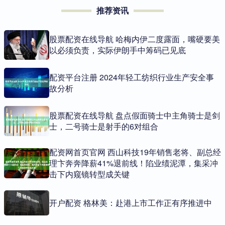
推荐资讯
股票配资在线导航 哈梅内伊二度露面，嘴硬要美
以必须负责，实际伊朗手中筹码已见底
配资平台注册 2024年轻工纺织行业生产安全事
故分析
股票配资在线导航 盘点假面骑士中主角骑士是剑
士，二号骑士是射手的6对组合
配资网首页官网 西山科技19年销售老将、副总经
理卞奔奔降薪41%退前线！陷业绩泥潭，集采冲
击下内窥镜转型成关键
开户配资 格林美：赴港上市工作正有序推进中