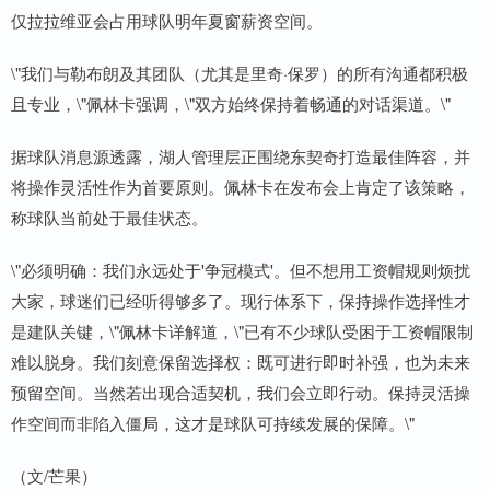
仅拉拉维亚会占用球队明年夏窗薪资空间。
\"我们与勒布朗及其团队（尤其是里奇·保罗）的所有沟通都积极
且专业，\"佩林卡强调，\"双方始终保持着畅通的对话渠道。\"
据球队消息源透露，湖人管理层正围绕东契奇打造最佳阵容，并
将操作灵活性作为首要原则。佩林卡在发布会上肯定了该策略，
称球队当前处于最佳状态。
\"必须明确：我们永远处于'争冠模式'。但不想用工资帽规则烦扰
大家，球迷们已经听得够多了。现行体系下，保持操作选择性才
是建队关键，\"佩林卡详解道，\"已有不少球队受困于工资帽限制
难以脱身。我们刻意保留选择权：既可进行即时补强，也为未来
预留空间。当然若出现合适契机，我们会立即行动。保持灵活操
作空间而非陷入僵局，这才是球队可持续发展的保障。\"
（文/芒果）